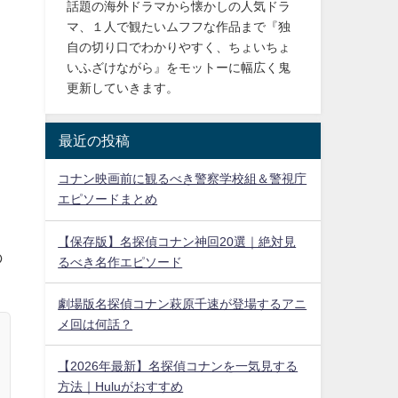
話題の海外ドラマから懐かしの人気ドラ
マ、１人で観たいムフフな作品まで『独
自の切り口でわかりやすく、ちょいちょ
いふざけながら』をモットーに幅広く鬼
更新していきます。
最近の投稿
コナン映画前に観るべき警察学校組＆警視庁
エピソードまとめ
【保存版】名探偵コナン神回20選｜絶対見
の
るべき名作エピソード
劇場版名探偵コナン萩原千速が登場するアニ
メ回は何話？
【2026年最新】名探偵コナンを一気見する
方法｜Huluがおすすめ