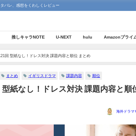
ネタバレ、感想をくわしくレビュー
マ
推しキャラNOTE
U-NEXT
hulu
Amazonプライ
21回 型紙なし！ドレス対決 課題内容と順位 まとめ
まとめ
イギリスドラマ
課題内容
順位
回 型紙なし！ドレス対決 課題内容と順
海外ドラマ