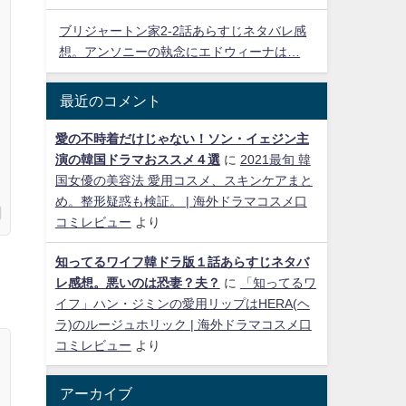
ブリジャートン家2-2話あらすじネタバレ感
想。アンソニーの執念にエドウィーナは…
最近のコメント
愛の不時着だけじゃない！ソン・イェジン主
演の韓国ドラマおススメ４選
に
2021最旬 韓
国女優の美容法 愛用コスメ、スキンケアまと
め。整形疑惑も検証。 | 海外ドラマコスメ口
コミレビュー
より
知ってるワイフ韓ドラ版１話あらすじネタバ
レ感想。悪いのは恐妻？夫？
に
「知ってるワ
イフ」ハン・ジミンの愛用リップはHERA(ヘ
ラ)のルージュホリック | 海外ドラマコスメ口
コミレビュー
より
アーカイブ