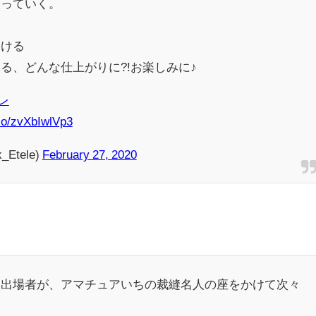
取っていく。
つける
る、どんな仕上がりに?!お楽しみに♪
レ
.co/zvXbIwlVp3
Etele)
February 27, 2020
た出場者が、アマチュアいちの裁縫名人の座をかけて次々