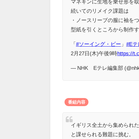
マネキンに生地を乗せ形を
続いてのリメイク課題は
・ノースリーブの服に袖を
型紙を引くところから制作す
「
#ソーイング・ビー
」
#Eテ
2月27日(木)午後9時
https://t
— NHK Eテレ編集部 (@nhk_
番組内容
イギリス全土から集められ
と課せられる難題に挑む。