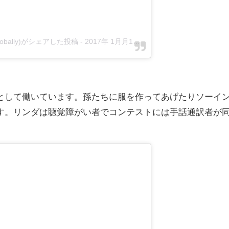
obally)がシェアした投稿
-
2017年 1月月11日午前2時54分PST
として働いています。孫たちに服を作ってあげたりソーイ
す。リンダは聴覚障がい者でコンテストには手話通訳者が