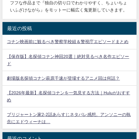
フフな作品まで『独自の切り口でわかりやすく、ちょいちょ
いふざけながら』をモットーに幅広く鬼更新していきます。
最近の投稿
コナン映画前に観るべき警察学校組＆警視庁エピソードまとめ
【保存版】名探偵コナン神回20選｜絶対見るべき名作エピソー
ド
劇場版名探偵コナン萩原千速が登場するアニメ回は何話？
【2026年最新】名探偵コナンを一気見する方法｜Huluがおすす
め
ブリジャートン家2-2話あらすじネタバレ感想。アンソニーの執
念にエドウィーナは…
最近のコメント