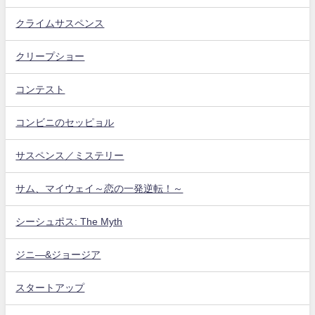
クライムサスペンス
クリープショー
コンテスト
コンビニのセッピョル
サスペンス／ミステリー
サム、マイウェイ～恋の一発逆転！～
シーシュポス: The Myth
ジニ―&ジョージア
スタートアップ