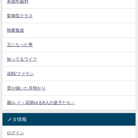
未成年裁判
梨泰院クラス
熱愛報道
王になった男
知ってるワイフ
花郎/ファラン
雲が描いた月明かり
麗/レイ～花萌ゆる8人の皇子たち～
メタ情報
ログイン