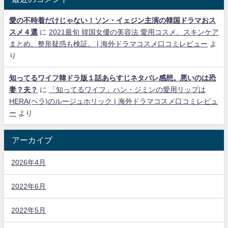
愛の不時着だけじゃない！ソン・イェジン主演の韓国ドラマおス
スメ４選
に
2021最旬 韓国女優の美容法 愛用コスメ、スキンケア
まとめ。整形疑惑も検証。 | 海外ドラマコスメ口コミレビュー
よ
り
知ってるワイフ韓ドラ版１話あらすじネタバレ感想。悪いのは恐
妻？夫？
に
「知ってるワイフ」ハン・ジミンの愛用リップは
HERA(ヘラ)のルージュホリック | 海外ドラマコスメ口コミレビュ
ー
より
アーカイブ
2026年4月
2022年6月
2022年5月