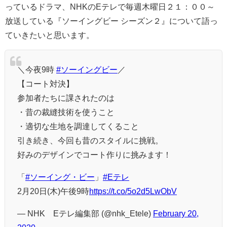
っているドラマ、NHKのEテレで毎週木曜日２１：００～
放送している『ソーイングビー シーズン２』について語っ
ていきたいと思います。
＼今夜9時
#ソーイングビー
／
【コート対決】
参加者たちに課されたのは
・昔の裁縫技術を使うこと
・適切な生地を調達してくること
引き続き、今回も昔のスタイルに挑戦。
好みのデザインでコート作りに挑みます！
「
#ソーイング・ビー
」
#Eテレ
2月20日(木)午後9時
https://t.co/5o2d5LwObV
— NHK Eテレ編集部 (@nhk_Etele)
February 20,