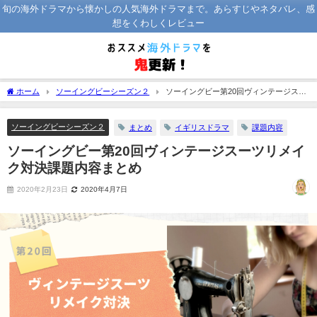
旬の海外ドラマから懐かしの人気海外ドラマまで。あらすじやネタバレ、感
想をくわしくレビュー
ホーム
ソーイングビーシーズン２
ソーイングビー第20回ヴィンテージスー
ツリメイク対決課題内容まとめ
ソーイングビーシーズン２
まとめ
イギリスドラマ
課題内容
ソーイングビー第20回ヴィンテージスーツリメイ
ク対決課題内容まとめ
2020年2月23日
2020年4月7日