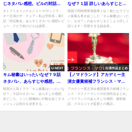
じネタバレ感想。ビルの対話集
なぜ？１話 詳しいあらすじとネ
会で波乱の予感？
タバレ
ネトフリオリジナルシリーズ/サンドラ・
韓国で同時間帯視聴率１位！新たなラブコ
オー主演のザ・チェア～私は学科長～第3
メ旋風を巻き起こした『キム秘書はいった
話「対話集会」あらすじネタバレ感想レビ
い、なぜ？』のあらすじをどこより詳しく
ュー。クビ寸前のビルは謝罪...
語ります！完璧すぎる副会長...
U-NEXT
出演作品まとめ
キム秘書はいったいなぜ？９話
【ノマドランド】アカデミー主
ネタバレ、あらすじや感想。ラ
演女優賞候補フランシス・マク
ーメン食べたら告白準備？！
ドーマンドおススメ作品6選
韓国大人気ドラマ「キム秘書はいったいな
アカデミー賞主演女優賞最有力候補フラン
ぜ？」９話のネタバレ、あらすじや感想、
シス・マクドーマンドの出演作品まとめ。
見どころ。ミソに積極的に行動を起こすヨ
ノマドランドのあらすじや感想、撮影秘
ンジュンは告白を決意する。...
話、クロエジャオ監督との裏話...