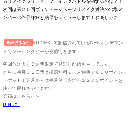
るリメイクシリーズ。ソーイングバトルを制するのは？！
次回は第２０回ヴィンテージスーツリメイク対決の出場メ
ンバーの作品詳細と結果をレビューします！お楽しみに。
U-NEXTで配信されているNHKオンデマン
動画見るなら
ドでソーイングビーが視聴できます！
各回放送より２週間限定で見逃し配信もやってます。
さらに初月３１日間は視聴無料＆加入特典で６００ポイン
トゲット！翌月からは
毎月付与される１２００ポイントを
使って観れちゃいます♪
登録はこちらから↓
U-NEXT