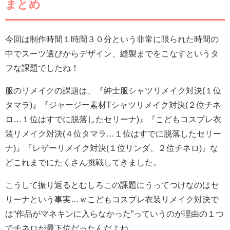
まとめ
今回は制作時間１時間３０分という非常に限られた時間の
中でスーツ選びからデザイン、縫製までをこなすというタ
フな課題でしたね！
服のリメイクの課題は、『紳士服シャツリメイク対決(１位
タマラ)』『ジャージー素材Tシャツリメイク対決(２位チネ
ロ…１位はすでに脱落したセリーナ)』『こどもコスプレ衣
装リメイク対決(４位タマラ…１位はすでに脱落したセリー
ナ)』『レザーリメイク対決(１位リンダ、２位チネロ)』な
どこれまでにたくさん挑戦してきました。
こうして振り返るとむしろこの課題にうってつけなのはセ
リーナという事実…ｗこどもコスプレ衣装リメイク対決で
は“作品がマネキンに入らなかった”っていうのが理由の１つ
でチネロが最下位だったんだよね。