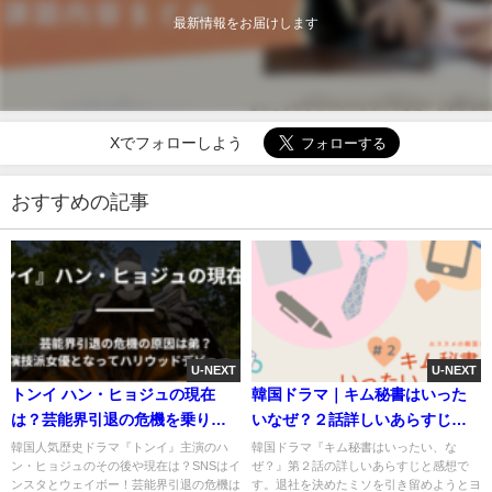
最新情報をお届けします
Xでフォローしよう
おすすめの記事
U-NEXT
U-NEXT
トンイ ハン・ヒョジュの現在
韓国ドラマ｜キム秘書はいった
は？芸能界引退の危機を乗り越
いなぜ？２話詳しいあらすじと
えてハリウッド女優に！
ネタバレ
韓国人気歴史ドラマ『トンイ』主演のハ
韓国ドラマ『キム秘書はいったい、な
ン・ヒョジュのその後や現在は？SNSはイ
ぜ？』第２話の詳しいあらすじと感想で
ンスタとウェイボー！芸能界引退の危機は
す。退社を決めたミソを引き留めようとヨ