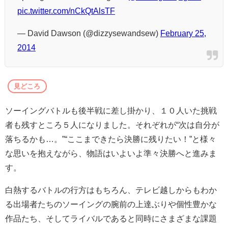
pic.twitter.com/nCkQtAlsTF
— David Dawson (@dizzysewandsew)
February 25,
2014
見どころ
ソーイングバトルも後半戦に差し掛かり、１０人いた挑戦
者も残すところ５人になりました。それぞれが“次は自分が
落ちるかも…。”“ここまできたら決勝に残りたい！”と様々
な思いを抱えながら、物語はいよいよ準々決勝へと進みま
す。
白熱するバトルの行方はもちろん、テレビ越しからもわか
る出場者たちのソーイングの腕前の上達ぶりや個性豊かな
作品たち、そしてライバルであると同時にさまざまな課題