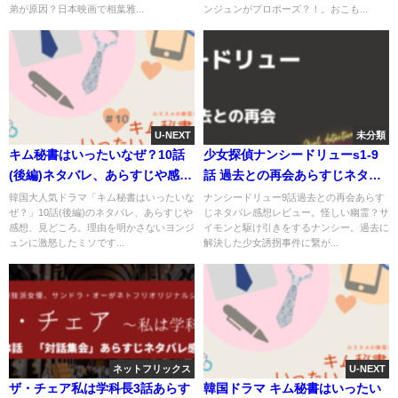
弟が原因？日本映画で相葉雅...
ンジュンがプロポーズ？！。おこも...
U-NEXT
未分類
キム秘書はいったいなぜ？10話
少女探偵ナンシードリューs1-9
(後編)ネタバレ、あらすじや感
話 過去との再会あらすじネタバ
想。謝れなければミソを失う？
レ感想レビュー。
韓国大人気ドラマ「キム秘書はいったいな
ナンシードリュー9話過去との再会あらす
ぜ？」10話(後編)のネタバレ、あらすじや
じネタバレ感想レビュー。怪しい幽霊？サ
感想、見どころ。理由を明かさないヨンジ
イモンと駆け引きをするナンシー。過去に
ュンに激怒したミソです...
解決した少女誘拐事件に繋が...
ネットフリックス
U-NEXT
ザ・チェア私は学科長3話あらす
韓国ドラマ キム秘書はいったい