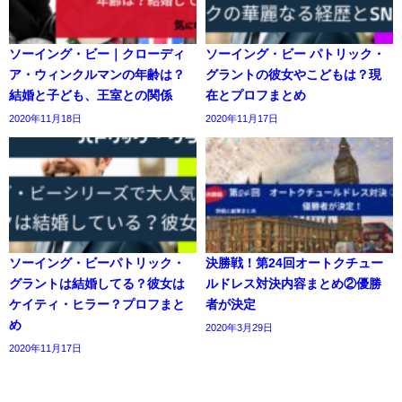
ソーイング・ビー｜クローディ
ソーイング・ビー パトリック・
ア・ウィンクルマンの年齢は？
グラントの彼女やこどもは？現
結婚と子ども、王室との関係
在とプロフまとめ
2020年11月18日
2020年11月17日
ソーイング・ビーパトリック・
決勝戦！第24回オートクチュー
グラントは結婚してる？彼女は
ルドレス対決内容まとめ②優勝
ケイティ・ヒラー？プロフまと
者が決定
め
2020年3月29日
2020年11月17日