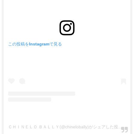
この投稿をInstagramで見る
ＣＨＩＮＥＬＯ ＢＡＬＬＹ(@chinelobally)がシェアした投稿
-
20