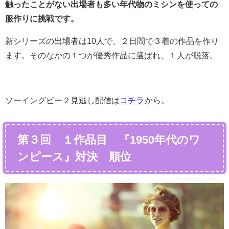
触ったことがない出場者も多い年代物のミシンを使っての
服作りに挑戦です。
新シリーズの出場者は10人で、２日間で３着の作品を作り
ます。そのなかの１つが優秀作品に選ばれ、１人が脱落。
ソーイングビー２見逃し配信は
コチラ
から。
第３回 １作品目 『1950年代のワ
ンピース』対決 順位