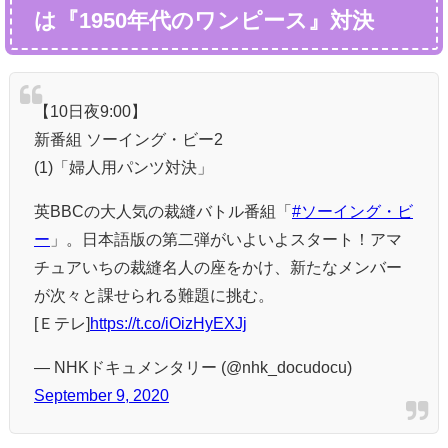
は『1950年代のワンピース』対決
【10日夜9:00】
新番組 ソーイング・ビー2
(1)「婦人用パンツ対決」
英BBCの大人気の裁縫バトル番組「
#ソーイング・ビ
ー
」。日本語版の第二弾がいよいよスタート！アマ
チュアいちの裁縫名人の座をかけ、新たなメンバー
が次々と課せられる難題に挑む。
[Ｅテレ]
https://t.co/iOizHyEXJj
— NHKドキュメンタリー (@nhk_docudocu)
September 9, 2020