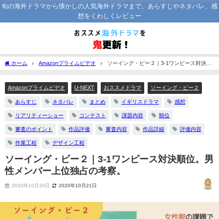
旬の海外ドラマから懐かしの人気海外ドラマまで。あらすじやネタバレ、感
想をくわしくレビュー
ホーム
Amazonプライムビデオ
ソーイング・ビー２｜3‐1ワンピース対決順
位。男性メンバー上位独占の考察。
Amazonプライムビデオ
U-NEXT
おススメドラマ
ソーイング・ビー２
あらすじ
ネタバレ
まとめ
イギリスドラマ
感想
リアリティーショー
コンテスト
課題内容
順位
審査のポイント
作品評価
審査内容
作品詳細
評価内容
作業工程
デザイン工程
ソーイング・ビー２｜3‐1ワンピース対決順位。男
性メンバー上位独占の考察。
2020年10月20日
2020年10月21日