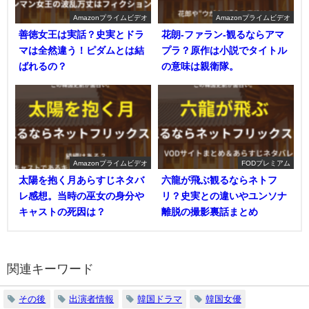
Amazonプライムビデオ
Amazonプライムビデオ
善徳女王は実話？史実とドラ
花朗-ファラン-観るならアマ
マは全然違う！ピダムとは結
プラ？原作は小説でタイトル
ばれるの？
の意味は親衛隊。
Amazonプライムビデオ
FODプレミアム
太陽を抱く月あらすじネタバ
六龍が飛ぶ観るならネトフ
レ感想。当時の巫女の身分や
リ？史実との違いやユンソナ
キャストの死因は？
離脱の撮影裏話まとめ
関連キーワード
その後
出演者情報
韓国ドラマ
韓国女優