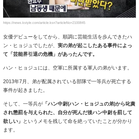
https://news.kstyle.com/article.ksn?articleNo=2100845
女優デビューをしてから、順調に芸能生活を歩んできたハ
ン・ヒョジュでしたが、
実の弟が起こしたある事件によっ
て「芸能界引退の危機」があったんです。
ハン・ヒョジュには、空軍に所属する軍人の弟がいます。
2013
年
7
月、弟が配属されている部隊で一等兵が死亡する
事件が起きました。
そして、一等兵が
「ハン中尉(ハン・ヒョジュの弟)から叱責
され懲罰を与えられた、自分が死んだ後ハン中尉を罰して
欲しい」
というメモを残して命を絶っていたことが分かり
ます。