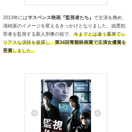
2013
年には
サスペンス映画『監視者たち』
で主演を務め、
清純派のイメージを変えるきっかけとなりました。凶悪犯
罪者を監視する新人刑事の役で、
今までとは違う重厚でシ
リアスな演技を披露し、
第34回青龍映画賞で主演女優賞を
受賞
しました。