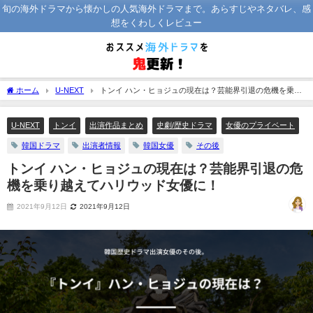
旬の海外ドラマから懐かしの人気海外ドラマまで。あらすじやネタバレ、感
想をくわしくレビュー
ホーム
U-NEXT
トンイ ハン・ヒョジュの現在は？芸能界引退の危機を乗り
越えてハリウッド女優に！
U-NEXT
トンイ
出演作品まとめ
史劇/歴史ドラマ
女優のプライベート
韓国ドラマ
出演者情報
韓国女優
その後
トンイ ハン・ヒョジュの現在は？芸能界引退の危
機を乗り越えてハリウッド女優に！
2021年9月12日
2021年9月12日