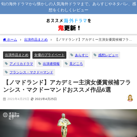
旬の海外ドラマから懐かしの人気海外ドラマまで。あらすじやネタバレ、感
想をくわしくレビュー
ホーム
出演作品まとめ
【ノマドランド】アカデミー主演女優賞候補フラン
シス・マクドーマンドおススメ作品6選
出演作品まとめ
女優のプライベート
あらすじ
感想レビュー
アメリカドラマ
出演者情報
見どころ
フランシス・マクドーマンド
【ノマドランド】アカデミー主演女優賞候補フラ
ンシス・マクドーマンドおススメ作品6選
2021年4月25日
2021年4月25日