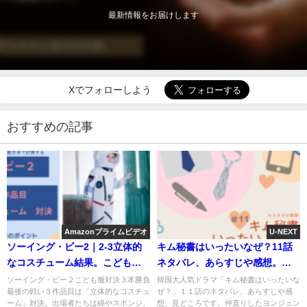
最新情報をお届けします
Xでフォローしよう
おすすめの記事
Amazonプライムビデオ
U-NEXT
ソーイング・ビー2｜2‐3立体的
キム秘書はいったいなぜ？11話
なコスチューム結果。こどもモ
ネタバレ、あらすじや感想。市
デルの動きを考える
バスデートは最高？
ソーイング・ビー２こども服対決３本勝負
韓国大人気ドラマ「キム秘書はいったいな
最後の戦い３作品目は「立体的なコスチュ
ぜ？」１１話のネタバレ、あらすじや感
ーム」対決。出場者たちは綿やスポンジ、
想、見どころです。仲直りしたヨンジュン