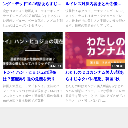
ング・デッド10‐16話あらすじネ
ルドレス対決内容まとめ②優勝
タバレ感想レビュー
者が決定
次はコメディ？動画あり。ウォーキング・
決勝戦！ネクタイ、ウエディングドレスリ
デッドシーズン10第16話あらすじネタバ
メイク、ラストはオートクチュールドレ
レ感想レビュー。ベータ死す。とどめを刺
ス。仕上がりの美しさと手縫いの技を競い
したのはニーガン？ダリル...
ます。最後の難題をクリアして...
U-NEXT
U-NEXT
トンイ ハン・ヒョジュの現在
わたしのIDはカンナム美人8話あ
は？芸能界引退の危機を乗り越
らすじネタバレ感想。韓国”秋夕
えてハリウッド女優に！
(チュソク)整形”
韓国人気歴史ドラマ『トンイ』主演のハ
わたしのIDはカンナム美人8話あらすじネ
ン・ヒョジュのその後や現在は？SNSはイ
タバレ感想レビュー。スアが学祭にミレの
ンスタとウェイボー！芸能界引退の危機は
同級生を誘ったことで、昔のアダ名が「バ
弟が原因？日本映画で相葉雅...
ケモノ」だと皆にバレてし...