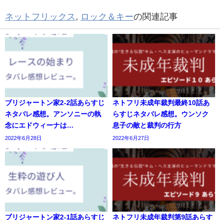
ネットフリックス
,
ロック＆キー
の関連記事
ブリジャートン家2-2話あらすじ
ネトフリ未成年裁判最終10話あ
ネタバレ感想。アンソニーの執
らすじネタバレ感想。ウンソク
念にエドウィーナは…
息子の敵と裁判の行方
2022年6月28日
2022年6月27日
ブリジャートン家2-1話あらすじ
ネトフリ未成年裁判第9話あらす