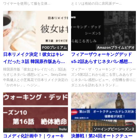
ワイヤーを使用して服を立体...
とミソは有給の日に庶民派デー...
FODプレミアム
Amazonプライムビデオ
日本リメイク決定！彼女はキレ
フィアーザウォーキングデッド
イだった３話 韓国原作版あらす
s5-2話あらすじネタバレ感想レ
じネタバレ感想レビュー。
ビュー。スキッドマーク。
韓国原作版「彼女はキレイだった」3話あ
フィアー・ザ・ウォーキング・デッドシー
らすじネタバレ感想レビュー。SexyZone
ズン5第2話これから起こる苦しみあらす
中島健人と小芝風花で日本リメイク決定の
じネタバレ感想レビュー。小型機を借りに
「かのキレ」。ヘジン...
ダニエルを訪れるストランド...
hulu
ソーイングビーシーズン２
コメディ化計画中？｜ウォーキ
決勝戦！第24回オートクチュー