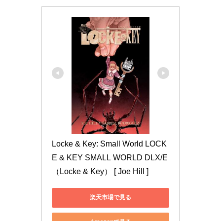
Locke & Key: Small World LOCK
E & KEY SMALL WORLD DLX/E 
（Locke & Key） [ Joe Hill ]
楽天市場で見る