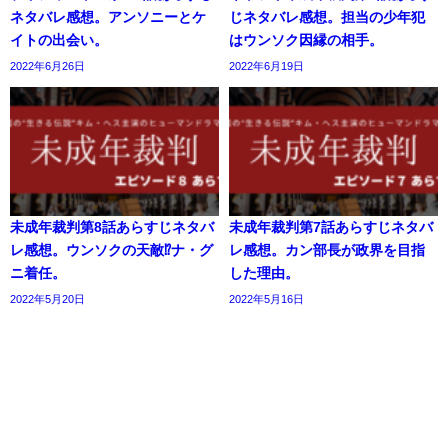
ネタバレ感想。アンソニーとケ
じネタバレ感想。担当の少年犯
イトの出会い。
はウンソク因縁の相手。
2022年6月26日
2022年6月19日
未成年裁判第8話あらすじネタバ
未成年裁判第7話あらすじネタバ
レ感想。ウンソクの天敵⁉︎ナ・グ
レ感想。カン部長が政界を目指
ニ着任。
した理由。
2022年5月20日
2022年5月16日