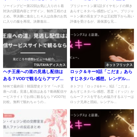
程
イモンとの密約。
ソーイングビー第22回お気に入りの１着
ブリジャートン家1話ダイヤモンドの輝き
対決の課題内容とデザイン、制作工程のま
あらすじネタバレ感想レビュー。ブリジャ
とめ。準決勝に進出した４人は自身のお気
ートン家の長女ダフネは王妃陛下から高い
に入りの服を再現。決勝進出...
評価を受けるが、過保護な兄...
TSUTAYAディスカス
ネットフリックス
ヘチ王座への道の見逃し配信は
ロック＆キー9話「こだま」あら
ある？VODで観るならアマプ
すじネタバレ感想。レンデルた
ラ？ネトフリは？
ちの卒業式の夜。
NHKで最終回！韓国歴史ドラマ『へチ王
ネトフリ「ロック&キー」9話「こだま」
座への道』見逃し配信はある？動画配信サ
あらすじネタバレ感想。悪霊（ドッジ）か
ービスサイトでお得に観るなら？VOD7社
らルーファスを守るため協力するエリーは
比較。無料で観れちゃうの...
ロック兄弟と団結。レンデル...