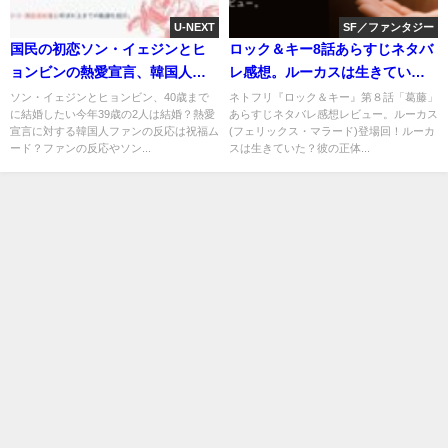
U-NEXT
SF／ファンタジー
国民の初恋ソン・イェジンとヒ
ロック＆キー8話あらすじネタバ
ョンビンの熱愛宣言、韓国人フ
レ感想。ルーカスは生きていた⁉︎
ァンの反応まとめ
正体は…
ソン・イェジンとヒョンビン、40歳まで
ネトフリ『ロック＆キー』第８話「葛藤」
に結婚したい今年39歳の2人は結婚？熱愛
あらすじネタバレ感想レビュー。ルーカス
宣言に対する韓国人ファンの反応は祝福ム
(フェリックス・マラード)登場回！ルーカ
ード？ファンの反応やソン...
スは生きていた？彼の正体...