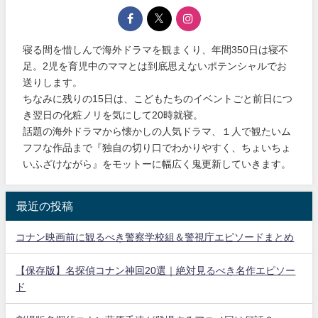
寝る間を惜しんで海外ドラマを観まくり、年間350日は寝不
足。2児を育児中のママとは到底思えないポテンシャルでお
送りします。
ちなみに残りの15日は、こどもたちのイベントごと前日につ
き翌日の化粧ノリを気にして20時就寝。
話題の海外ドラマから懐かしの人気ドラマ、１人で観たいム
フフな作品まで『独自の切り口でわかりやすく、ちょいちょ
いふざけながら』をモットーに幅広く鬼更新していきます。
最近の投稿
コナン映画前に観るべき警察学校組＆警視庁エピソードまとめ
【保存版】名探偵コナン神回20選｜絶対見るべき名作エピソー
ド