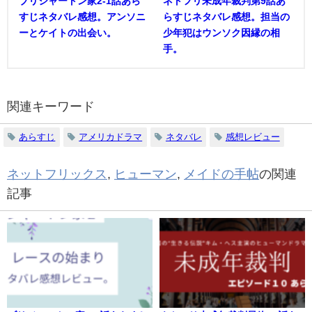
ブリジャートン家2-1話あら
ネトフリ未成年裁判第9話あ
すじネタバレ感想。アンソニ
らすじネタバレ感想。担当の
ーとケイトの出会い。
少年犯はウンソク因縁の相
手。
関連キーワード
あらすじ
アメリカドラマ
ネタバレ
感想レビュー
ネットフリックス
,
ヒューマン
,
メイドの手帖
の関連
記事