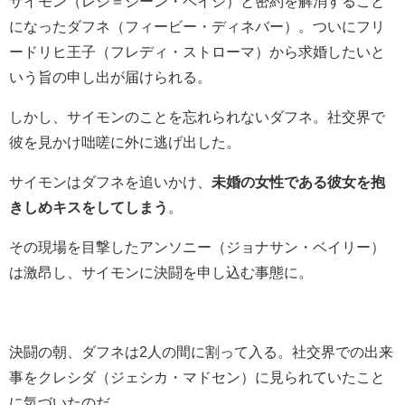
サイモン（
レジ＝ジーン・ペイジ
）と密約を解消すること
になったダフネ（フィービー・ディネバー）。
ついにフリ
ードリヒ王子（フレディ・ストローマ）から求婚したいと
いう旨の申し出が届けられる。
しかし、サイモンのことを忘れられないダフネ。社交界で
彼を見かけ咄嗟に外に逃げ出した。
サイモンはダフネを追いかけ、
未婚の女性である彼女を抱
きしめキスをしてしまう
。
その現場を目撃したアンソニー（ジョナサン・ベイリー）
は激昂し、サイモンに決闘を申し込む事態に。
決闘の朝、ダフネは2人の間に割って入る。社交界での出来
事をクレシダ（ジェシカ・マドセン）に見られていたこと
に気づいたのだ。