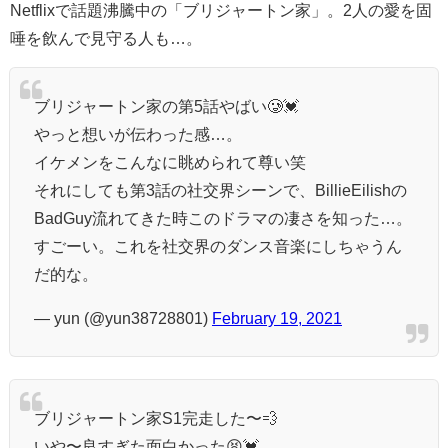
Netflixで話題沸騰中の「ブリジャートン家」。2人の愛を固
唾を飲んで見守る人も…。
ブリジャートン家の第5話やばい🥲💓
やっと想いが伝わった感…。
イケメンをこんなに眺められて尊い笑
それにしても第3話の社交界シーンで、BillieEilishの
BadGuy流れてきた時このドラマの凄さを知った…。
すごーい。これを社交界のダンス音楽にしちゃうん
だ的な。
— yun (@yun38728801)
February 19, 2021
ブリジャートン家S1完走した〜💨
いや〜良すぎた面白かった😫💓