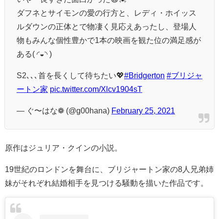
ダフネとサイモンの愛の行方と、レディ・ホイッス
ルダウンの正体とで物凄く見応えあったし、登場人
物もみんな個性豊かで1本の映画を観た位の満足感が
ある( ◜◒◝ )
S2､､､首を長くして待ちたい💖
#Bridgerton
#ブリジャ
ートン家
pic.twitter.com/Xlcv1904sT
— ぐ〜はな❁ (@g00hana)
February 25, 2021
原作はジュリア・クインの小説。
19世紀のロンドンを舞台に、ブリジャートン家の8人兄弟姉
妹がそれぞれ結婚相手を見つける騒動を描いた作品です。