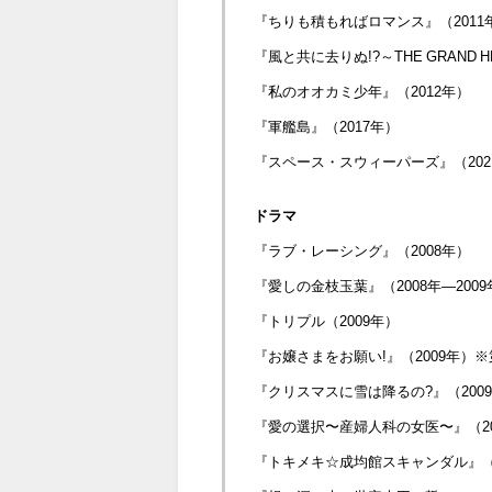
『ちりも積もればロマンス』（2011
『風と共に去りぬ!?～THE GRAND 
『私のオオカミ少年』（2012年）
『軍艦島』（2017年）
『スペース・スウィーパーズ』（2021年、
ドラマ
『ラブ・レーシング』（2008年）
『愛しの金枝玉葉』（2008年―2009
『トリプル（2009年）
『お嬢さまをお願い!』（2009年）※
『クリスマスに雪は降るの?』（2009
『愛の選択〜産婦人科の女医〜』（20
『トキメキ☆成均館スキャンダル』（2