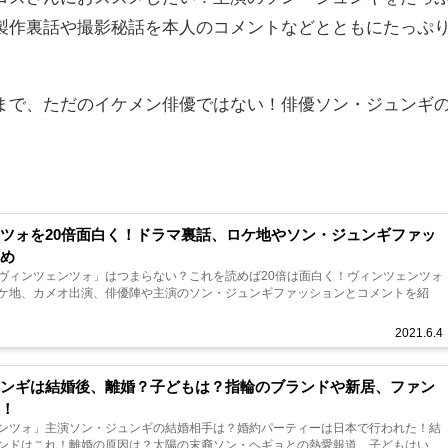
製作裏話や撮影秘話を本人のコメントなどとともにたっぷ
まで、ただのイケメン俳優ではない！俳優ソン・ジュンギ
ツォを20倍面白く！ドラマ裏話、ロケ地やソン・ジュンギファッ
とめ
ヴィンツェンツォ」はつまらない？これを読めば20倍は面白く！ヴィンツェンツォ
ケ地、カメオ出演、俳優陣や主演のソン・ジュンギファッションとコメントを紹
2021.6.4
ュンギは結婚後、離婚？子どもは？指輪のブランドや新居、ファン
報！
ンツォ」主演ソン・ジュンギの結婚相手は？婚約パーティーは日本で行われた！結
ンドはこれ！離婚の原因は？太陽の末裔ソン・ヘギョとの熱愛報道、子どもはい