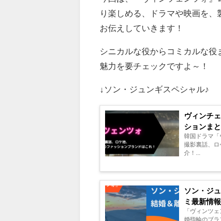
り楽しめる、ドラマや映画を、
お伝えしていきます！
シニカルな役からコミカルな役
魅力を要チェックですよ～！
↓ソン・ジュンギスペシャル♪
ヴィンチェ
ションま
韓国ドラマ「
撮影裏話、ロ
介！...
ソン・ジ
ミ最新情
「ヴィンツェ
婚指輪のブラ