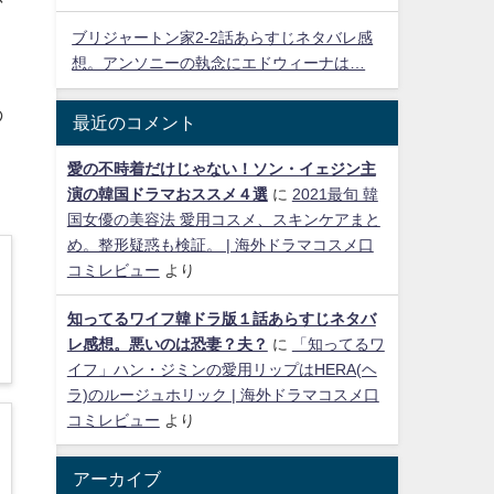
り
ブリジャートン家2-2話あらすじネタバレ感
想。アンソニーの執念にエドウィーナは…
の
最近のコメント
愛の不時着だけじゃない！ソン・イェジン主
演の韓国ドラマおススメ４選
に
2021最旬 韓
国女優の美容法 愛用コスメ、スキンケアまと
め。整形疑惑も検証。 | 海外ドラマコスメ口
コミレビュー
より
知ってるワイフ韓ドラ版１話あらすじネタバ
レ感想。悪いのは恐妻？夫？
に
「知ってるワ
イフ」ハン・ジミンの愛用リップはHERA(ヘ
ラ)のルージュホリック | 海外ドラマコスメ口
コミレビュー
より
アーカイブ