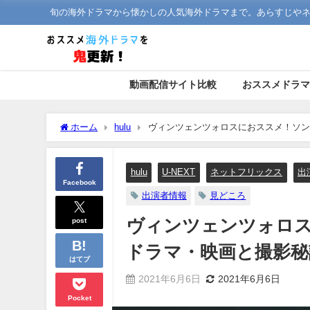
旬の海外ドラマから懐かしの人気海外ドラマまで。あらすじや
動画配信サイト比較
おススメドラ
ホーム
hulu
ヴィンツェンツォロスにおススメ！ソン
hulu
U-NEXT
ネットフリックス
出
Facebook
出演者情報
見どころ
post
ヴィンツェンツォロ
ドラマ・映画と撮影秘
はてブ
2021年6月6日
2021年6月6日
Pocket