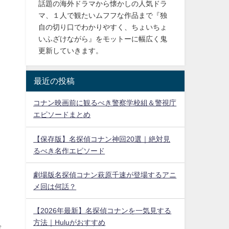
話題の海外ドラマから懐かしの人気ドラ
マ、１人で観たいムフフな作品まで『独
自の切り口でわかりやすく、ちょいちょ
いふざけながら』をモットーに幅広く鬼
更新していきます。
最近の投稿
コナン映画前に観るべき警察学校組＆警視庁
エピソードまとめ
【保存版】名探偵コナン神回20選｜絶対見
るべき名作エピソード
劇場版名探偵コナン萩原千速が登場するアニ
メ回は何話？
【2026年最新】名探偵コナンを一気見する
方法｜Huluがおすすめ
ぷ