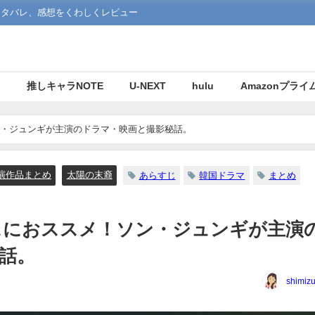
ネタバレ、感想をくわしくレビュー
マ
推しキャラNOTE
U-NEXT
hulu
Amazonプライ
・ジュンギが主演のドラマ・映画と撮影秘話。
演作品まとめ
太陽の末裔
あらすじ
韓国ドラマ
まとめ
スにおススメ！ソン・ジュンギが主演
話。
shimiz