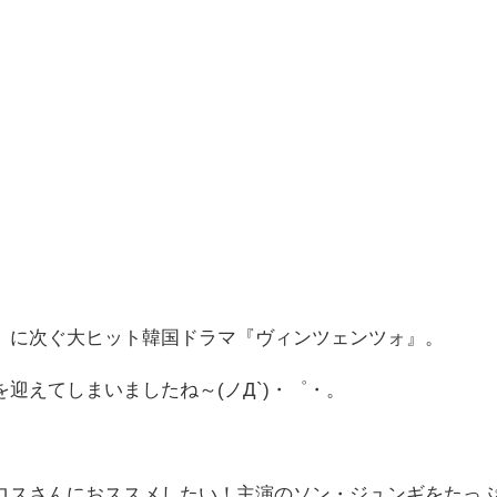
』に次ぐ大ヒット韓国ドラマ『ヴィンツェンツォ』。
迎えてしまいましたね～(ノД`)・゜・。
ロスさんにおススメしたい！主演のソン・ジュンギをたっ