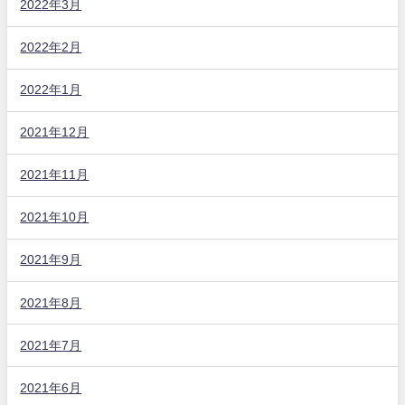
2022年3月
2022年2月
2022年1月
2021年12月
2021年11月
2021年10月
2021年9月
2021年8月
2021年7月
2021年6月