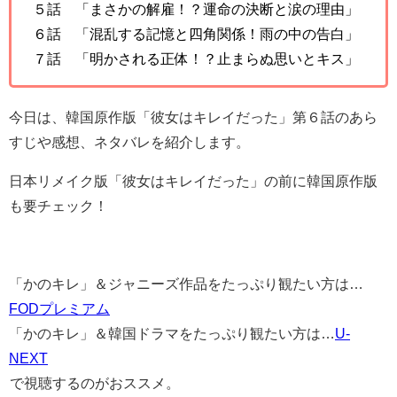
５話 「まさかの解雇！？運命の決断と涙の理由」
６話 「混乱する記憶と四角関係！雨の中の告白」
７話 「明かされる正体！？止まらぬ思いとキス」
今日は、韓国原作版「彼女はキレイだった」第６話のあら
すじや感想、ネタバレを紹介します。
日本リメイク版「彼女はキレイだった」の前に韓国原作版
も要チェック！
「かのキレ」＆ジャニーズ作品をたっぷり観たい方は…
FODプレミアム
「かのキレ」＆韓国ドラマをたっぷり観たい方は…
U-
NEXT
で視聴するのがおススメ。