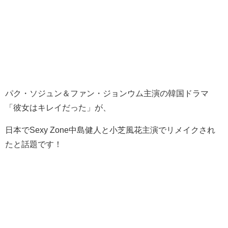
パク・ソジュン＆ファン・ジョンウム主演の韓国ドラマ
「彼女はキレイだった」が、
日本でSexy Zone中島健人と小芝風花主演でリメイクされ
たと話題です！