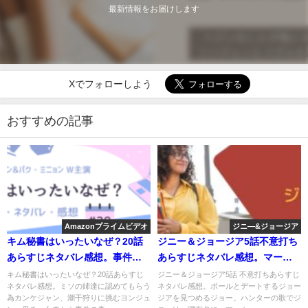
最新情報をお届けします
Xでフォローしよう
おすすめの記事
Amazonプライムビデオ
ジニ―&ジョージア
キム秘書はいったいなぜ？20話
ジニー＆ジョージア5話不意打ち
あらすじネタバレ感想。事件の
あらすじネタバレ感想。マーカ
真相を知るソンヨン
スとジニーの関係。
キム秘書はいったいなぜ？20話あらすじ
ジニー＆ジョージア5話 不意打ちあらすじ
ネタバレ感想。ミソの姉達に認めてもらう
ネタバレ感想。ポールとデートするジョー
為カンケジャン、潮干狩りに挑むヨンジュ
ジアを見つめるジョー。ハンターの歌でジ