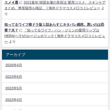
スメ４選
に
2021最旬 韓国女優の美容法 愛用コスメ、スキンケア
まとめ。整形疑惑も検証。 | 海外ドラマコスメ口コミレビュー
よ
り
知ってるワイフ韓ドラ版１話あらすじネタバレ感想。悪いのは恐
妻？夫？
に
「知ってるワイフ」ハン・ジミンの愛用リップは
HERA(ヘラ)のルージュホリック | 海外ドラマコスメ口コミレビュ
ー
より
アーカイブ
2026年4月
2022年6月
2022年5月
2022年4月