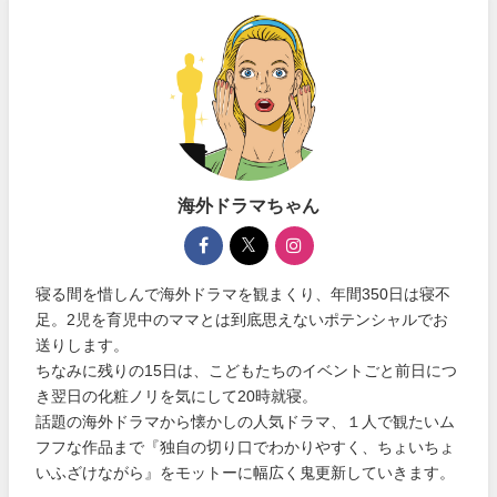
海外ドラマちゃん
寝る間を惜しんで海外ドラマを観まくり、年間350日は寝不
足。2児を育児中のママとは到底思えないポテンシャルでお
送りします。
ちなみに残りの15日は、こどもたちのイベントごと前日につ
き翌日の化粧ノリを気にして20時就寝。
話題の海外ドラマから懐かしの人気ドラマ、１人で観たいム
フフな作品まで『独自の切り口でわかりやすく、ちょいちょ
いふざけながら』をモットーに幅広く鬼更新していきます。