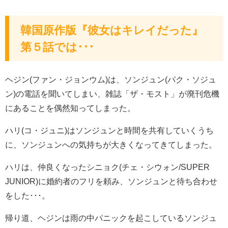
韓国原作版『彼女はキレイだった』
第５話では･･･
ヘジン(ファン・ジョンウム)は、ソンジュン(パク・ソジュ
ン)の電話を聞いてしまい、雑誌「ザ・モスト」が廃刊危機
にあることを偶然知ってしまった。
ハリ(コ・ジュニ)はソンジュンと時間を共有していくうち
に、ソンジュンへの気持ちが大きくなってきてしまった。
ハリは、仲良くなったシニョク(チェ・シウォン/SUPER
JUNIOR)に婚約者のフリを頼み、ソンジュンと待ち合わせ
をした･･･。
帰り道、ヘジンは雨の中パニックを起こしているソンジュ