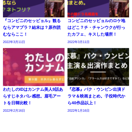
『コンビニのセッピョル』観る
コンビニのセッピョルのロケ地
ならアマプラ？結末は？原作読
はどこ？チ・チャンウクが行っ
むならここ！
たカフェ、キスした場所！
2022年3月11日
2022年3月11日
わたしのIDはカンナム美人9話あ
『恋慕』パク・ウンビン出演ド
らすじネタバレ感想。眉毛アー
ラマ＆映画まとめ。子役時代か
トを日韓比較！
ら40作品以上！
2022年2月16日
2022年1月16日