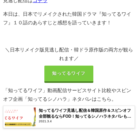
見逃し配信は
コチラ
本日は、日本でリメイクされた韓国ドラマ『知ってるワイ
フ』１０話のあらすじと感想を語っていきます！
＼日本リメイク版見逃し配信・韓ドラ原作版の両方が観ら
れます／
知ってるワイフ
「知ってるワイフ」動画配信サービスサイト比較やスピン
オフ企画「知ってるシノハラ」ネタバレはこちら。
知ってるワイフ見逃し配信＆韓国原作＆スピンオフ
全部観るならFOD！知ってるシノハラネタバレもあ
2021.3.4
るよ。