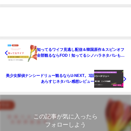
知ってるワイフ見逃し配信＆韓国原作＆スピンオフ
全部観るならFOD！知ってるシノハラネタバレもあ
るよ。
美少女探偵ナンシードリュー観るならU-NEXT。3話
あらすじネタバレ感想レビュー
この記事が気に入ったら
フォローしよう