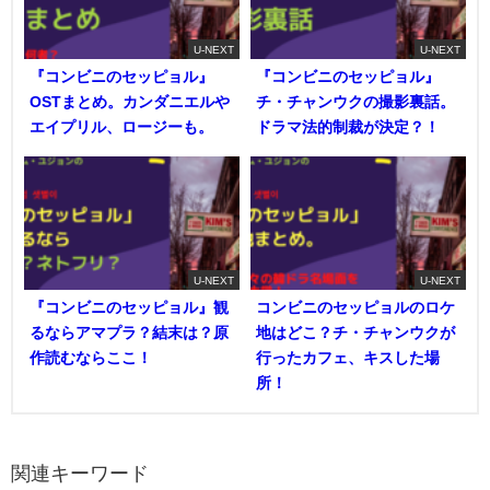
U-NEXT
U-NEXT
『コンビニのセッピョル』
『コンビニのセッピョル』
OSTまとめ。カンダニエルや
チ・チャンウクの撮影裏話。
エイプリル、ロージーも。
ドラマ法的制裁が決定？！
U-NEXT
U-NEXT
『コンビニのセッピョル』観
コンビニのセッピョルのロケ
るならアマプラ？結末は？原
地はどこ？チ・チャンウクが
作読むならここ！
行ったカフェ、キスした場
所！
関連キーワード