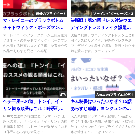
俳優のプライベート
ソーイングビーシーズン２
マ・レイニーのブラックボトム
決勝戦！第24回ドレス対決ウエ
チャドウィック・ボーズマンの
ディングドレスリメイク課題内
妻は歌手！おススメの出演映画7
容と順位
マ・レイニーのブラックボトム主演男優賞
決勝２戦目。ウエディングドレスをこども
ノミネートのチャドウィック・ボーズマン
用ドレスにリメイク。好みのドレスを選
選
が出演する映画おススメ７選。受賞歴や各
び、デザインを考えて縫製。洗練された技
作品のあらすじ見どころ感想...
術を競います。ウエディングド...
dTV
Amazonプライムビデオ
ヘチ王座への道、トンイ、イ・
キム秘書はいったいなぜ？15話
サン観る順番はこれ！時系列や
あらすじ感想。ヨンジュンのサ
公開年まとめ。
プライズと足首の古傷。
NHKで放送中の韓国歴史ドラマ『ヘチ 王
大人気韓国ドラマ「キム秘書」15話あら
座への道』。『トンイ』『イ・サン』の観
すじとネタバレ感想。研修合宿から帰宅し
る順番を解説。ストーリーが繋がっている
たヨンジュンからのサプライズで２人の距
３作品のあらすじや見どこ...
離が縮まる？ミソはヨンジュ...