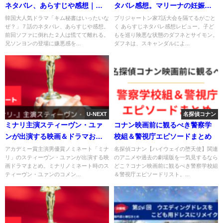
ネタバレ、あらすじや感想｜所
タバレ感想。マリーナの妊娠と
有欲？必要な人？揺れるミソの
コリンの選択。
韓国大人気ドラマ「キム秘書はいったいな
ブリジャートン家7話大会を隔てるがごと
ぜ？」７話のネタバレ、あらすじや感想。
く あらすじネタバレ感想レビュー。子ど
心
前回ソファに倒れた２人は慌てて離れる。
もを巡り険悪な状態のダフネとサイモン。
兄ソンヨンの登場に嫌悪感を...
ダフネは、スキャンダルによ...
U-NEXT
名探偵コナン
ミナリ主演スティーヴン・ユァ
コナン映画前に観るべき警察学
ンが出演する映画＆ドラマおス
校組＆警視庁エピソードまとめ
スメ４選
アカデミー賞主演男優賞ノミネート「ミナ
名探偵コナン【ハイウェイの堕天使】関連
リ」のスティーヴン・ユァンが出演する映
のアニメや過去の劇場版を一気見するなら
画ドラマまとめ。ミナリノミネート時のス
どこ？コナン映画前に観るべき警察学校組
ティーヴン・ユァンのコメン...
＆警視庁エピソードリスト。...