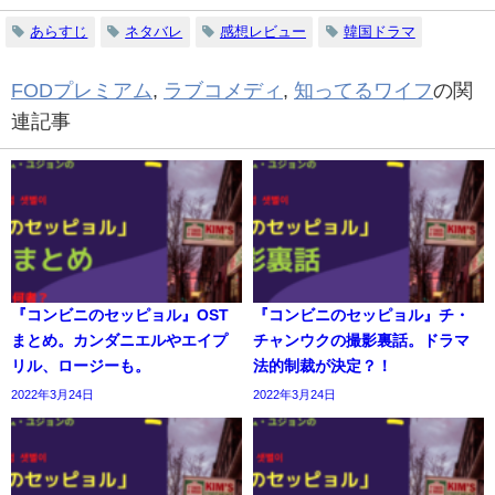
あらすじ
ネタバレ
感想レビュー
韓国ドラマ
FODプレミアム
,
ラブコメディ
,
知ってるワイフ
の関
連記事
『コンビニのセッピョル』OST
『コンビニのセッピョル』チ・
まとめ。カンダニエルやエイプ
チャンウクの撮影裏話。ドラマ
リル、ロージーも。
法的制裁が決定？！
2022年3月24日
2022年3月24日