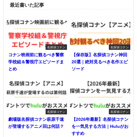
最近書いた記事
名探偵コナン
名探偵コナン
コナン映画前に観るべき警察
【保存版】名探偵コナン神回
学校組＆警視庁エピソードま
20選｜絶対見るべき名作エピ
とめ
ソード
名探偵コナン
名探偵コナン
劇場版名探偵コナン萩原千速
【2026年最新】名探偵コナン
が登場するアニメ回は何話？
を一気見する方法｜Huluがお
すすめ