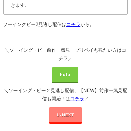
きます。
ソーイングビー2見逃し配信は
コチラ
から。
＼ソーイング・ビー前作一気見、ブリベイも観たい方はコ
チラ／
hulu
＼ソーイング・ビー２見逃し配信、【NEW】前作一気見配
信も開始！は
コチラ
／
U-NEXT