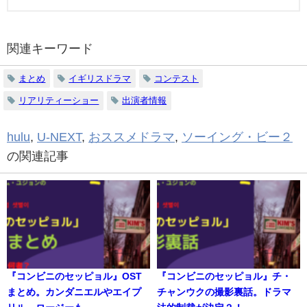
関連キーワード
まとめ
イギリスドラマ
コンテスト
リアリティーショー
出演者情報
hulu
,
U-NEXT
,
おススメドラマ
,
ソーイング・ビー２
の関連記事
『コンビニのセッピョル』OST
『コンビニのセッピョル』チ・
まとめ。カンダニエルやエイプ
チャンウクの撮影裏話。ドラマ