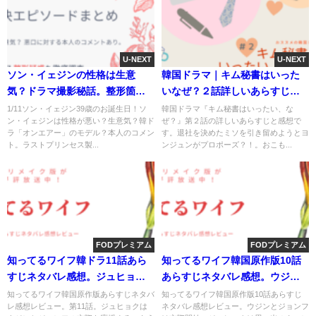
U-NEXT
U-NEXT
ソン・イェジンの性格は生意
韓国ドラマ｜キム秘書はいった
気？ドラマ撮影秘話。整形箇所
いなぜ？２話詳しいあらすじと
は鼻プロテーゼ？
ネタバレ
1/11ソン・イェジン39歳のお誕生日！ソ
韓国ドラマ『キム秘書はいったい、な
ン・イェジンは性格が悪い？生意気？韓ド
ぜ？』第２話の詳しいあらすじと感想で
ラ「オンエアー」のモデル？本人のコメン
す。退社を決めたミソを引き留めようとヨ
ト。ラストプリンセス製...
ンジュンがプロポーズ？！。おこも...
FODプレミアム
FODプレミアム
知ってるワイフ韓ドラ11話あら
知ってるワイフ韓国原作版10話
すじネタバレ感想。ジュヒョク
あらすじネタバレ感想。ウジン
はウジンと朝まで
＆ジョンフカップル誕生とビハ
知ってるワイフ韓国原作版あらすじネタバ
知ってるワイフ韓国原作版10話あらすじ
レ感想レビュー。第11話。ジュヒョクは
ネタバレ感想レビュー。ウジンとジョンフ
インド。