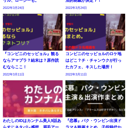
リル、ロージーも。
法的制裁が決定？！
2022年3月24日
2022年3月24日
『コンビニのセッピョル』観る
コンビニのセッピョルのロケ地
ならアマプラ？結末は？原作読
はどこ？チ・チャンウクが行っ
むならここ！
たカフェ、キスした場所！
2022年3月11日
2022年3月11日
わたしのIDはカンナム美人9話あ
『恋慕』パク・ウンビン出演ド
らすじネタバレ感想。眉毛アー
ラマ＆映画まとめ。子役時代か