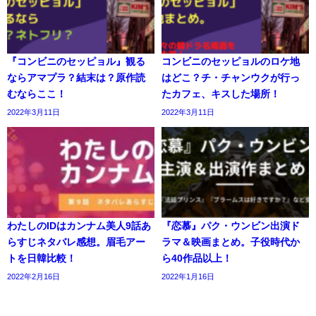
『コンビニのセッピョル』観る
コンビニのセッピョルのロケ地
ならアマプラ？結末は？原作読
はどこ？チ・チャンウクが行っ
むならここ！
たカフェ、キスした場所！
2022年3月11日
2022年3月11日
わたしのIDはカンナム美人9話あ
『恋慕』パク・ウンビン出演ド
らすじネタバレ感想。眉毛アー
ラマ＆映画まとめ。子役時代か
トを日韓比較！
ら40作品以上！
2022年2月16日
2022年1月16日