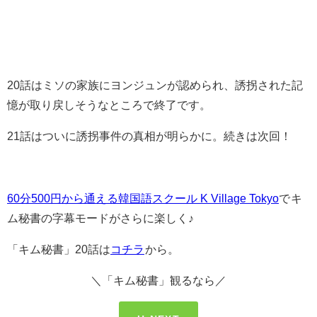
20
話はミソの家族にヨンジュンが認められ、誘拐された記
憶が取り戻しそうなところで終了です。
21話はついに誘拐事件の真相が明らかに。続きは次回！
60分500円から通える韓国語スクール K Village Tokyo
で
キ
ム秘書の字幕モードがさらに楽しく♪
「キム秘書」20話は
コチラ
から。
＼「キム秘書」観るなら／