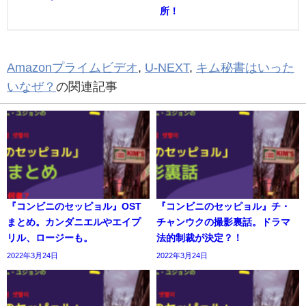
所！
Amazonプライムビデオ
,
U-NEXT
,
キム秘書はいった
いなぜ？
の関連記事
『コンビニのセッピョル』OST
『コンビニのセッピョル』チ・
まとめ。カンダニエルやエイプ
チャンウクの撮影裏話。ドラマ
リル、ロージーも。
法的制裁が決定？！
2022年3月24日
2022年3月24日