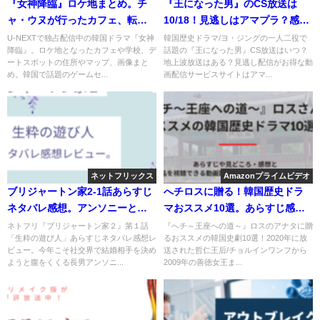
『女神降臨』ロケ地まとめ。チ
『王になった男』のCS放送は
ャ・ウヌが行ったカフェ、転校
10/18！見逃しはアマプラ？感想
した高校はどこ？
や見どころも紹介
U-NEXTで独占配信中の韓国ドラマ『女神
韓国歴史ドラマ/ヨ・ジングの一人二役で
降臨』。ロケ地となったカフェや学校、デ
話題の『王になった男』CS放送はいつ？
ートスポットの住所やマップ、画像まと
地上波放送はある？見逃し配信がお得な動
め。韓国で話題のゲームセ...
画配信サービスサイトはアマ...
ネットフリックス
Amazonプライムビデオ
ブリジャートン家2-1話あらすじ
へチロスに贈る！韓国歴史ドラ
ネタバレ感想。アンソニーとケ
マおススメ10選。あらすじ感想
イトの出会い。
＆年表まとめ
ネトフリ『ブリジャートン家２』第１話
『へチ～王座への道～』ロスのアナタに贈
「生粋の遊び人」あらすじネタバレ感想レ
るおススメの韓国史劇10選！2020年に放
ビュー。今年こそ社交界で結婚相手を決め
送された哲仁王后/チョルインワンフから
ようと腹をくくる長男アンソニ...
2009年の善徳女王ま...