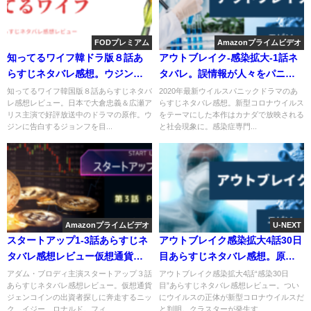
FODプレミアム
Amazonプライムビデオ
知ってるワイフ韓ドラ版８話あ
アウトブレイク-感染拡大-1話ネ
らすじネタバレ感想。ウジンと
タバレ。誤情報が人々をパニッ
ジョンフが交際？
クにさせる。
知ってるワイフ韓国版８話あらすじネタバ
2020年最新ウイルスパニックドラマのあ
レ感想レビュー。日本で大倉忠義＆広瀬ア
らすじネタバレ感想。新型コロナウイルス
リス主演で好評放送中のドラマの原作。ウ
をテーマにした本作はカナダで放映される
ジンに告白するジョンフを目...
と社会現象に。感染症専門...
Amazonプライムビデオ
U-NEXT
スタートアップ1-3話あらすじネ
アウトブレイク感染拡大4話30日
タバレ感想レビュー仮想通貨は
目あらすじネタバレ感想。原因
セキュリティが重要。
は新型コロナウイルス。
アダム・ブロディ主演スタートアップ３話
アウトブレイク感染拡大4話“感染30日
あらすじネタバレ感想レビュー。仮想通貨
目”あらすじネタバレ感想レビュー。つい
ジェンコインの出資者探しに奔走するニッ
にウイルスの正体が新型コロナウイルスだ
ク、イジー、ロナルド。フィ...
と判明。クラスターが発生す...