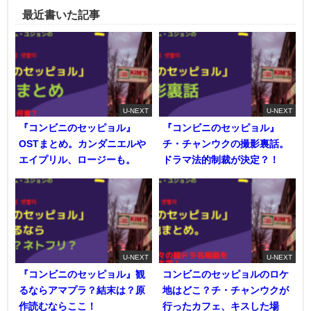
最近書いた記事
U-NEXT
U-NEXT
『コンビニのセッピョル』
『コンビニのセッピョル』
OSTまとめ。カンダニエルや
チ・チャンウクの撮影裏話。
エイプリル、ロージーも。
ドラマ法的制裁が決定？！
U-NEXT
U-NEXT
『コンビニのセッピョル』観
コンビニのセッピョルのロケ
るならアマプラ？結末は？原
地はどこ？チ・チャンウクが
作読むならここ！
行ったカフェ、キスした場