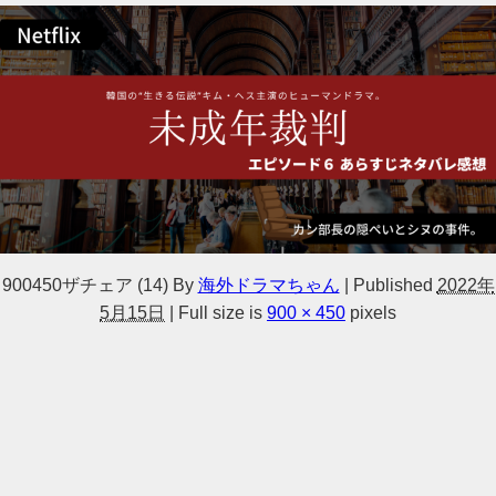
900450ザチェア (14)
By
海外ドラマちゃん
|
Published
2022年
5月15日
|
Full size is
900 × 450
pixels